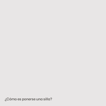
2
3
a
b
r
2
0
1
7
#
o
b
r
a
Intersección BKF
¿Cómo es ponerse una silla?