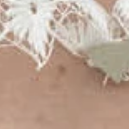
ó
g
e
n
e
s
a
l
s
o
l