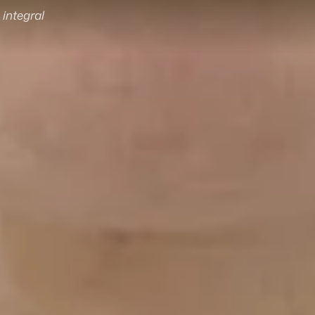
 integral
P
r
o
y
e
c
t
o
s
O
b
r
a
s
A
r
c
h
i
v
o
,