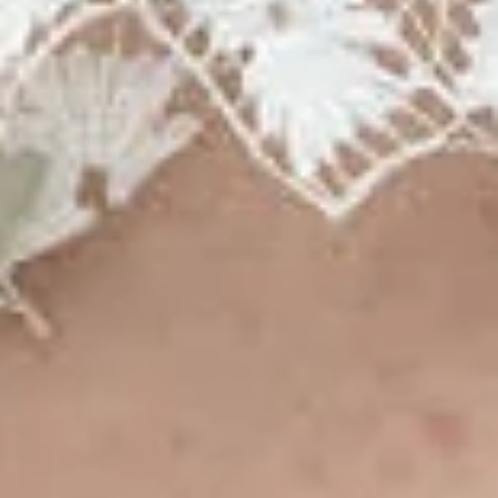
Ir
hacia
abajo