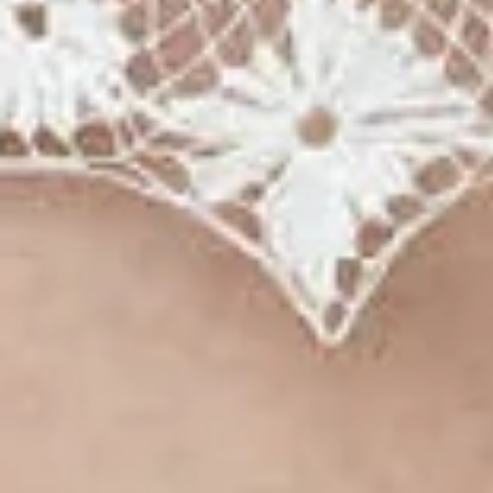
D
i
←
Ver todos