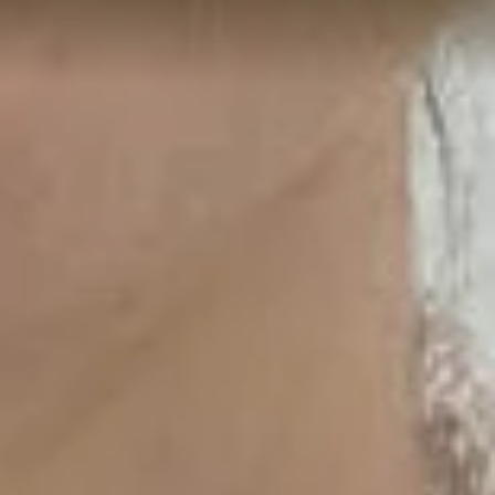
S
t
u
d
i
o
,
Hablemos