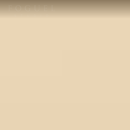
M
e
n
u