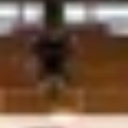
←
Ver todos
O
m
i