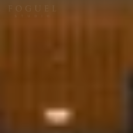
M
e
n
u