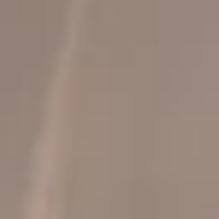
←
Ver todos
R
e
s
i
d
e
n
c
i
a
A
c
a
d
e
m
i
a
L
O
D
Z