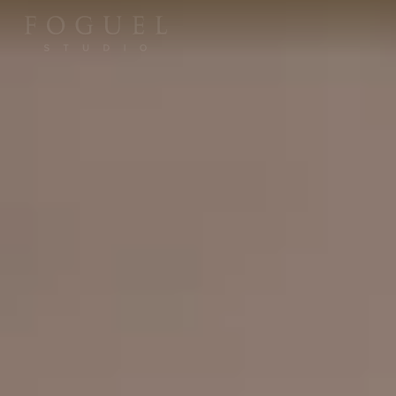
M
e
n
u